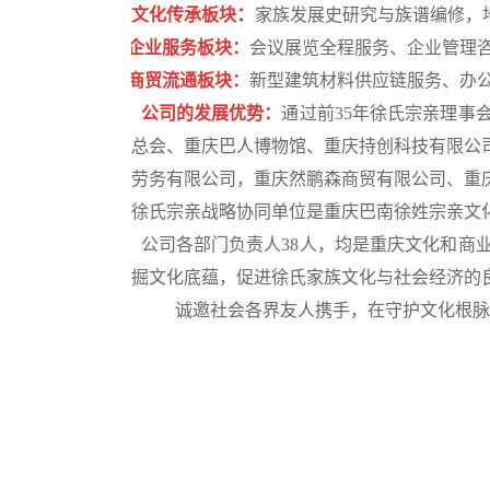
：
文化传承板块
家族发展史研究与族谱
编修
，
二
企
业服务板块
：
会议展览全程服务
、
企业管理
三
商贸流通板块
：
新型建筑材料供应链服务
、
办
公 公司的发展优势：
通过前
35年徐氏宗亲理事
总会、重庆巴人博物馆、重庆持创科技有限公
劳务有限公司，重庆然鹏森商贸有限公司、重
徐氏宗亲
战略协同
单位
是重庆巴南徐姓宗亲文
各 公司各部门负责人38人，均是重庆文化和商业
掘文化底蕴，
促进徐氏家族文化与社会经济的
诚邀社会各界
友人
携手，在守护文化根脉