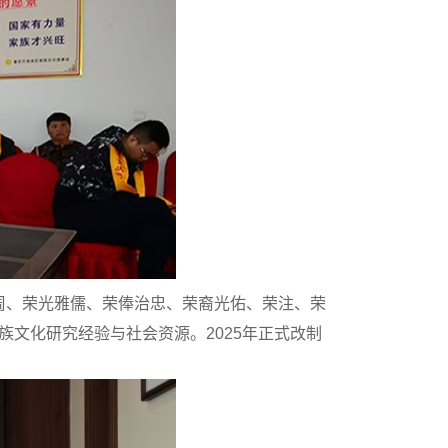
周、荣光雅儒、荣俸治忠、荣裔光佑、荣注、荣
族文化研究经验与社会资源。
202
5
年正式改制