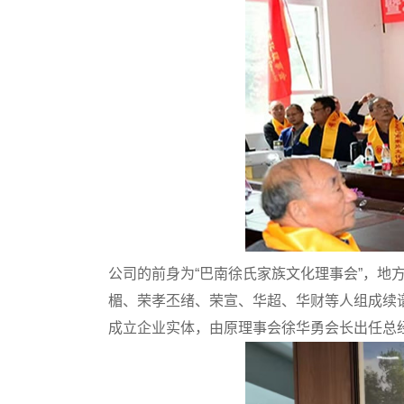
公司的
前身为“巴南徐氏家族文化理事会”，
地
楣、荣孝丕绪、荣宣、华超、华财等⼈组成续
成立企业实体，由原理事会徐华勇会长出任总