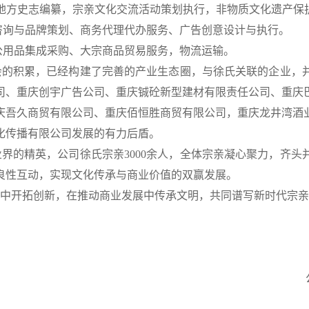
地方史志
编纂
，宗亲文化交流活动策划执行，非物质文化遗产保
咨询与品牌策划
、
商务代理代办服务
、
广告创意设计与执行。
公用品集成采购
、
大宗商品贸易服务
，
物流运输。
会的积累，已经
构建了完善的产业生态圈，与徐氏关联
的
企业
，
司、重庆创宇广告公司、重庆铖砼新型建材有限责任公司、重庆
庆吾久商贸有限公司、重庆佰恒胜商贸有限公司，重庆龙井湾酒
化传播有限公司发展的有力后盾。
界的精英，公司徐氏宗亲3000余人，
全体宗亲凝心聚力，齐头
良性互动，实现文化传承与商业价值的双赢发展。
中开拓创新，在推动商业发展中传承文明，共同谱写新时代宗亲